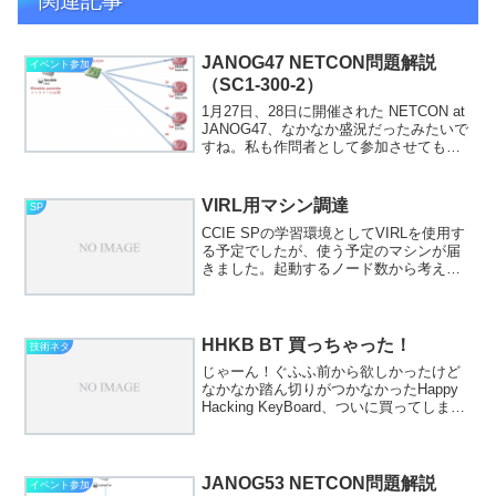
関連記事
JANOG47 NETCON問題解説
イベント参加
（SC1-300-2）
1月27日、28日に開催された NETCON at
JANOG47、なかなか盛況だったみたいで
すね。私も作問者として参加させてもら
いましたので、作った問題（300-4と300-
2）について解説してみようと思います。
長いので、300-4につい...
VIRL用マシン調達
SP
CCIE SPの学習環境としてVIRLを使用す
る予定でしたが、使う予定のマシンが届
きました。起動するノード数から考え
て、以下の様な構成でESXiを動かすこと
にしました。というかこれよりスペック
上げると金額が… CPU: Intel Xeon...
HHKB BT 買っちゃった！
技術ネタ
じゃーん！ぐふふ前から欲しかったけど
なかなか踏ん切りがつかなかったHappy
Hacking KeyBoard、ついに買ってしまい
ました！JANOGの協賛ブースで展示して
あったのを触ってどうしても欲しくなっ
てしまいまして。ホントはS（静音）...
JANOG53 NETCON問題解説
イベント参加