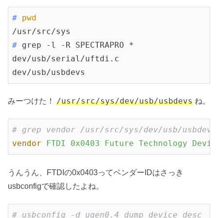
#
pwd
#
 grep -l -R SPECTRAPRO *
dev/usb/serial/uftdi.c

dev/usb/usbdevs
/usr/src/sys/dev/usb/usbdevs
みーつけた！
ね。
# grep vendor /usr/src/sys/dev/usb/usbdevs
vendor
FTDI 0x0403 Future Technology Devic
うんうん、FTDIの0x0403ってベンダーIDはさっき
usbconfigで確認したよね。
# usbconfig -d ugen0.4 dump_device_desc