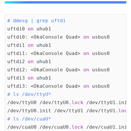
# dmesg | grep uftdi
uftdi0 
on
 uhub1

uftdi0: <OkaConsole Quad> 
on
 usbus0

uftdi1 
on
 uhub1

uftdi1: <OkaConsole Quad> 
on
 usbus0

uftdi2 
on
 uhub1

uftdi2: <OkaConsole Quad> 
on
 usbus0

uftdi3 
on
 uhub1

uftdi3: <OkaConsole Quad> 
on
# ls /dev/ttyU*
/dev/ttyU0 /dev/ttyU0.
lock
 /dev/ttyU1.init
/dev/ttyU0.init /dev/ttyU1 /dev/ttyU1.
lock
# ls /dev/cuaU*
/dev/cuaU0 /dev/cuaU0.
lock
 /dev/cuaU1.init