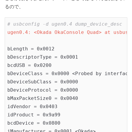
るので、
# usbconfig -d ugen0.4 dump_device_desc
ugen0.4: <Okada OkaConsole Quad> at usbus0
bLength = 0x0012

bDescriptorType = 0x0001

bcdUSB = 0x0200

bDeviceClass = 0x0000 <Probed by interface 
bDeviceSubClass = 0x0000

bDeviceProtocol = 0x0000

bMaxPacketSize0 = 0x0040

idVendor = 0x0403

idProduct = 0x9a99

bcdDevice = 0x0800

iManufacturer = 0x0001 <Okada>
