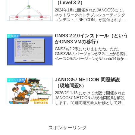
（Level 3-2）
2024年1月に開催されたJANOG53にて、
ネットワークのトラブルシューティング
コンテスト「NETCON」が開催されまし
た。私もNETCONの問題作成に関わりま
したので、自分の作成した問題の解説を
していきたいと思います。こちらでは
GNS3 2.2.0インストール（という
技術ネタ
Leve...
かGNS3 VMの移行）
GNS3も2.2系になりましたね。ただ、
GNS3VMのバージョンが2.2に上がる際に
ベースOSのバージョンがUbuntu14系から
18系に上がっているので、同じ2.1系の中
でUpgradeをかけるのではなく、Migrate
を行う方向でアップ...
JANOG57 NETCON 問題解説
イベント参加
（現地問題8）
2026/2/11-13 にかけて大阪で開催された
JANOG57 NETCON の現地問題8を解説
します。問題問題文新人研修として好き
勝手いじっていいとルータを提供しても
らいました。設定が適当に入っているら
しく、ちゃんと使えるかはわからな...
スポンサーリンク