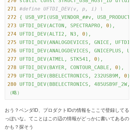
270
static
const
STRUCT_USB_HOST_ID
uftdi_
271
#define UFTDI_DEV(v, p, i) \
272
{
USB_VPI(USB_VENDOR_##v,
USB_PRODUCT_
273
UFTDI_DEV(ACTON,
SPECTRAPRO,
0
),
274
UFTDI_DEV(ALTI2,
N3,
0
),
275
UFTDI_DEV(ANALOGDEVICES,
GNICE,
UFTDI_
276
UFTDI_DEV(ANALOGDEVICES,
GNICEPLUS,
UF
277
UFTDI_DEV(ATMEL,
STK541,
0
),
278
UFTDI_DEV(BAYER,
CONTOUR_CABLE,
0
),
279
UFTDI_DEV(BBELECTRONICS,
232USB9M,
0
),
280
UFTDI_DEV(BBELECTRONICS,
485USB9F_2W,
（略）
おう？ベンダID、プロダクトIDの情報をここで登録してる
っぽいな。てことはこの辺の情報がどっかに書いてあるの
かも？探そう