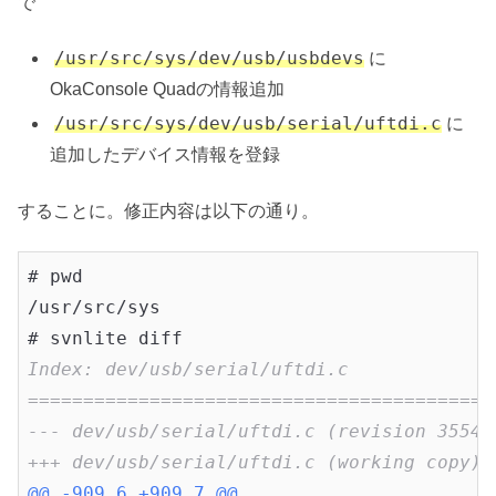
で
/usr/src/sys/dev/usb/usbdevs
に
OkaConsole Quadの情報追加
/usr/src/sys/dev/usb/serial/uftdi.c
に
追加したデバイス情報を登録
することに。修正内容は以下の通り。
# pwd

/usr/src/sys

Index: dev/usb/serial/uftdi.c
==========================================
--- dev/usb/serial/uftdi.c (revision 35541
+++ dev/usb/serial/uftdi.c (working copy)
@@ -909,6 +909,7 @@