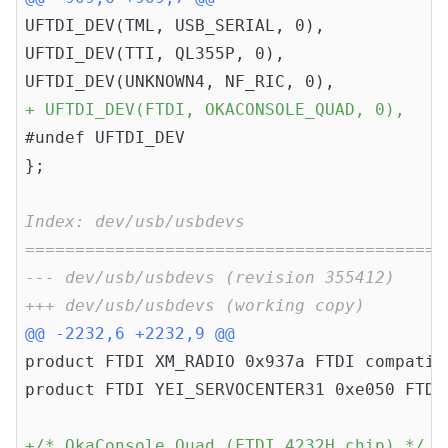
UFTDI_DEV(TML, USB_SERIAL, 0),

UFTDI_DEV(TTI, QL355P, 0),

+ UFTDI_DEV(FTDI, OKACONSOLE_QUAD, 0),
#undef UFTDI_DEV

};

Index: dev/usb/usbdevs
==========================================
--- dev/usb/usbdevs (revision 355412)
+++ dev/usb/usbdevs (working copy)
@@ -2232,6 +2232,9 @@
product FTDI XM_RADIO 0x937a FTDI compatibl
product FTDI YEI_SERVOCENTER31 0xe050 FTDI
+/* OkaConsole Quad (FTDI 4232H chip) */