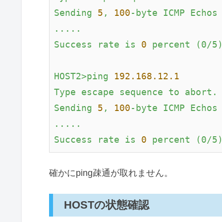
Sending
5
,
100
-byte
ICMP
Echos
.....
Success
rate
is
0
percent
(0/5
HOST2>ping
192.168
.12
.1
Type
escape
sequence
to
abort.
Sending
5
,
100
-byte
ICMP
Echos
.....
Success
rate
is
0
percent
(0/5
確かにping疎通が取れません。
HOSTの状態確認