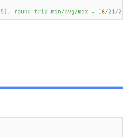
/5),
round-trip
min/avg/max
=
16
/21/28
ms
。