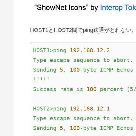
HOST1とHOST2間でping疎通がとれ
HOST1>ping
192.168
.12
.2
Type
escape
sequence
to
abort.
Sending
5
,
100
-byte
ICMP
Echos
!!!!!
Success
rate
is
100
percent
(5
HOST2>ping
192.168
.12
.1
Type
escape
sequence
to
abort.
Sending
5
,
100
-byte
ICMP
Echos