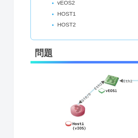
vEOS2
HOST1
HOST2
問題