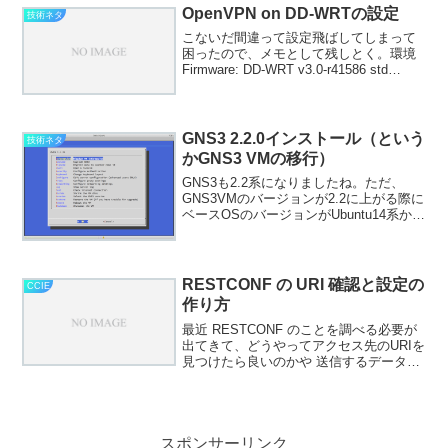
成担当として2問担当しましたので、...
OpenVPN on DD-WRTの設定
技術ネタ
こないだ間違って設定飛ばしてしまって
困ったので、メモとして残しとく。環境
Firmware: DD-WRT v3.0-r41586 std
(11/21/19)設定に際しての要件 公衆WiFi
とかでフィルタリングされにくいように
443/tc...
GNS3 2.2.0インストール（という
技術ネタ
かGNS3 VMの移行）
GNS3も2.2系になりましたね。ただ、
GNS3VMのバージョンが2.2に上がる際に
ベースOSのバージョンがUbuntu14系から
18系に上がっているので、同じ2.1系の中
でUpgradeをかけるのではなく、Migrate
を行う方向でアップ...
RESTCONF の URI 確認と設定の
CCIE
作り方
最近 RESTCONF のことを調べる必要が
出てきて、どうやってアクセス先のURIを
見つけたら良いのかや 送信するデータを
作ったら良いのかがわからなかったの
で、忘れないうちに整理。わからないこ
とがあったら、まず第一に RFC 8040 を
参...
スポンサーリンク