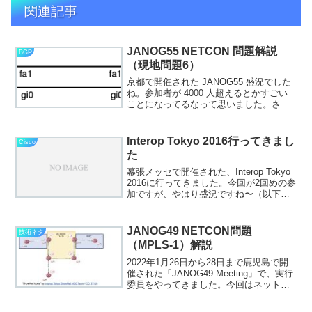
関連記事
JANOG55 NETCON 問題解説
BGP
（現地問題6）
京都で開催された JANOG55 盛況でした
ね。参加者が 4000 人超えるとかすごい
ことになってるなって思いました。さ
て、今回私は NETCON 実行委員として
参加して、オンライン問題1問 / 現地問題
3問を作成しました。ここでは現地問題...
Interop Tokyo 2016行ってきまし
Cisco
た
幕張メッセで開催された、Interop Tokyo
2016に行ってきました。今回が2回めの参
加ですが、やはり盛況ですね〜（以下の
写真は開場すぐのタイミングなので人が
いないように見えますが、実際は人をよ
けながら歩くぐらいの入場者数です）当
JANOG49 NETCON問題
技術ネタ
然...
（MPLS-1）解説
2022年1月26日から28日まで鹿児島で開
催された「JANOG49 Meeting」で、実行
委員をやってきました。今回はネットワ
ークのトラブルシューティングコンテス
ト「NETCON」のスタッフです。問題作