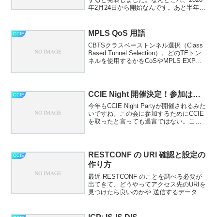
年2月24日から開始なんです。あと半年で
ガラッと変わるよという。何が変わる
の？ざっくりいうとCCENTなくなる
Routing and Switchingという...
MPLS QoS 用語
CCIE
CBTSクラスベーストンネル選択（Class
Based Tunnel Selection）。どのTEトン
ネルを使用するかをCoSやMPLS EXPの
値に基づいて選択する。PBTSポリシーベ
ーストンネル選択（Policy-Based Tun...
CCIE Night 開催決定！参加は…
CCIE
今年もCCIE Night Partyが開催されるみた
いですね。この会に参加するためにCCIE
を取ったと言っても過言ではない。これ
までCCIEホルダーと会ったことがないか
らどんな人達なのか、ぜひこの場に参加
してお会いしてみたい。#お前もCC...
RESTCONF の URI 確認と設定の
CCIE
作り方
最近 RESTCONF のことを調べる必要が
出てきて、どうやってアクセス先のURIを
見つけたら良いのかや 送信するデータを
作ったら良いのかがわからなかったの
で、忘れないうちに整理。わからないこ
とがあったら、まず第一に RFC 8040 を