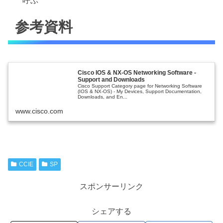
呼ぶ
参考資料
Cisco IOS & NX-OS Networking Software -
Support and Downloads
Cisco Support Category page for Networking Software
(IOS & NX-OS) - My Devices, Support Documentation,
Downloads, and En...
www.cisco.com
CCIE
SP
スポンサーリンク
シェアする