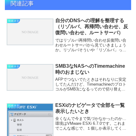
関連記事
自分のDNSへの理解を整理する
技術ネタ
（リゾルバ、再帰問い合わせ、反
復問い合わせ、ルートサーバ）
ではリゾルバ再帰問い合わせ反復問い合
わせルートサーバから見ていきましょう
か。リゾルバそういや「リゾルバ」って
スルーしたから忘れてたな。「リゾルバ
（resolver）」は名前解決の機能のこと
で、直訳したら「答えを見つけてくるも
SMB3なNASへのTimemachine
技術ネタ
の」みたいな感じ...
時のおまじない
AFPでつないでたときはそれなりに安定
してたんだけど、Timemachineのプロト
コルがSMB3になるってので切り替えた
途端NASへのバックアップがとても遅く
なって困ってた。散々探して試した結
果、自分のところではこの設定を入れる
ESXiのナビゲータで全部を一覧
技術ネタ
ことで我慢...
表示したいとき
全くなんで今まで気づかなかったのか…
環境はVMware ESXi 6.7.0です。これま
でこんな感じで、１個しか表示してくれ
ない。なんでよ？設定で変更できる何気