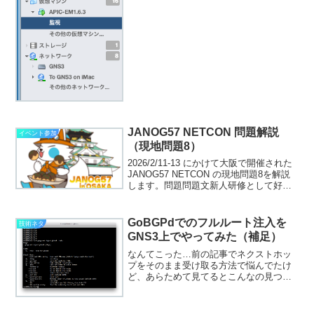
なく設定見てたら「最近のオブジェクト
のみ表示」って項目が。もしかして…？
全部が表...
JANOG57 NETCON 問題解説
イベント参加
（現地問題8）
2026/2/11-13 にかけて大阪で開催された
JANOG57 NETCON の現地問題8を解説
します。問題問題文新人研修として好き
勝手いじっていいとルータを提供しても
らいました。設定が適当に入っているら
しく、ちゃんと使えるかはわからな...
GoBGPdでのフルルート注入を
技術ネタ
GNS3上でやってみた（補足）
なんてこった…前の記事でネクストホッ
プをそのまま受け取る方法で悩んでたけ
ど、あらためて見てるとこんなの見つけ
てしまった…root@Ubuntu-1:~# gobgp
mrt inject global --helpUsage: gobgp ...