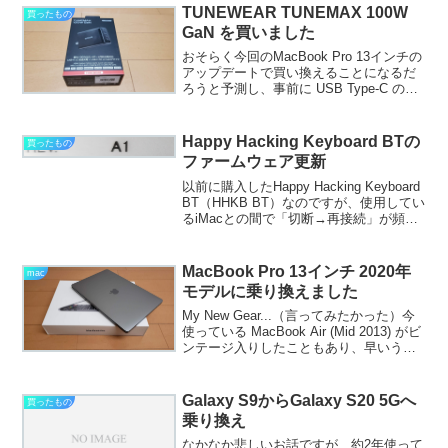
だけど、今となっては反省です。何を考
TUNEWEAR TUNEMAX 100W
買ったもの
えてこんなの選んだんだか...
GaN を買いました
おそらく今回のMacBook Pro 13インチの
アップデートで買い換えることになるだ
ろうと予測し、事前に USB Type-C の充
電器を入手しておこうと調べていたとこ
ろ、クラウドファンディングサイトに私
のニーズにピッタリハマるものがあっ...
Happy Hacking Keyboard BTの
買ったもの
ファームウェア更新
以前に購入したHappy Hacking Keyboard
BT（HHKB BT）なのですが、使用してい
るiMacとの間で「切断→再接続」が頻繁
に発生するようになっていました。寒く
なったので電池の電圧が下がってるせい
かな？と思って頻発し始め...
MacBook Pro 13インチ 2020年
mac
モデルに乗り換えました
My New Gear...（言ってみたかった）今
使っている MacBook Air (Mid 2013) がビ
ンテージ入りしたこともあり、早いうち
に買い替えたいなと思っていたところに
MacBook Pro 13インチの2020年モデルが
発...
Galaxy S9からGalaxy S20 5Gへ
買ったもの
乗り換え
なかなか悲しいお話ですが、約2年使って