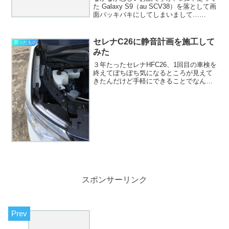
た Galaxy S9（au SCV38）を落として画
面バッキバキにしてしまいまして…
Android のバージョンアップが 10 で終わ
りな端末だけど、性能的には不満はなか
ったのでもう1年ぐらい使おうと...
セレナC26に静音計画を施工して
買ったもの
みた
３年たったセレナHFC26、1回目の車検を
終えてぼちぼち気になるところが見えて
きたんだけど手軽にできることでなんか
効果の高いものないかなーって探した結
果、エーモンの「静音計画」を施工する
ことにしました。使ったもの今回使った
のはこちら。他にも...
スポンサーリンク